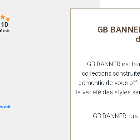
 10
GB BANNER 
0
avis
d
GB BANNER est heur
collections construit
démentie de vous offrir
la variété des styles s
es avis
GB BANNER, une h