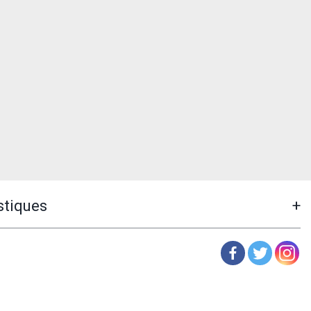
stiques
+