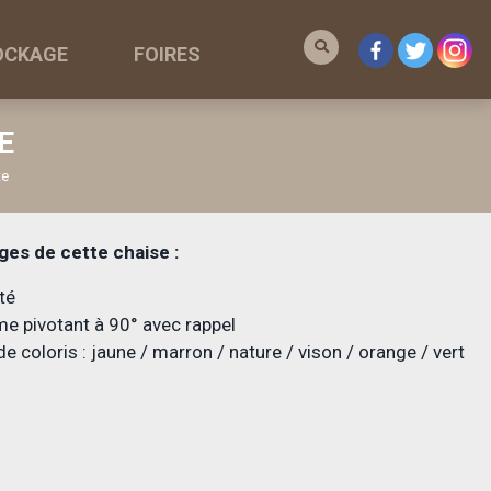
OCKAGE
FOIRES
E
te
ges de cette chaise :
té
e pivotant à 90° avec rappel
de coloris : jaune / marron / nature / vison / orange / vert