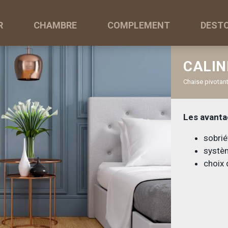
R
CHAMBRE
COMPLEMENT
DEST
CALIN
Chaise pivotan
Les avanta
sobrié
systèm
choix 