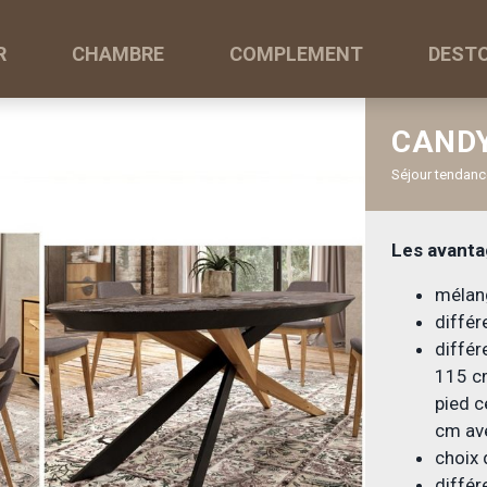
R
CHAMBRE
COMPLEMENT
DEST
CAND
Séjour tendanc
Les avanta
mélan
différ
différ
115 c
pied c
cm av
choix
différ