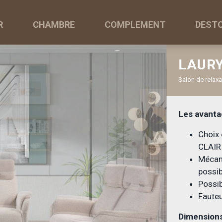
R
CHAMBRE
COMPLEMENT
DEST
LAUR
Salon de relaxa
Les avanta
Choix 
CLAIR
Mécani
possib
Possib
Fauteu
Dimensions