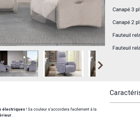
Canapé 3 pl
Canapé 2 pl
Fauteuil re
Fauteuil re
Caractéri
x
électriques
! Sa couleur s’accordera facilement à la
érieur
.