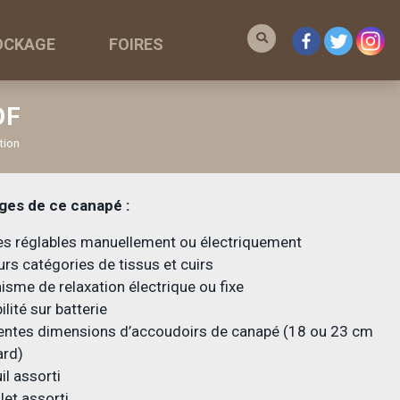
OCKAGE
FOIRES
OF
tion
ges de ce canapé :
es réglables manuellement ou électriquement
urs catégories de tissus et cuirs
sme de relaxation électrique ou fixe
ilité sur batterie
rentes dimensions d’accoudoirs de canapé (18 ou 23 cm
ard)
il assorti
let assorti