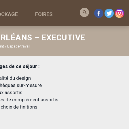
OCKAGE
FOIRES
RLÉANS – EXECUTIVE
t / Espace travail
ges de ce séjour :
alité du design
othèques sur-mesure
x assortis
es de complément assortis
choix de finitions