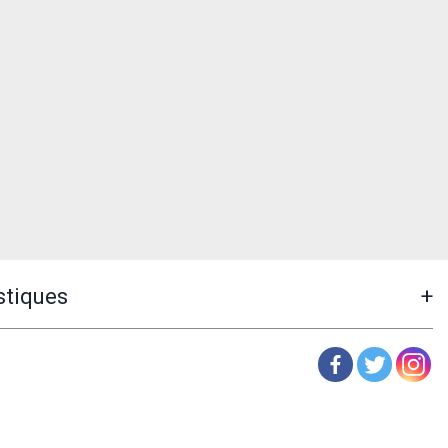
stiques
+