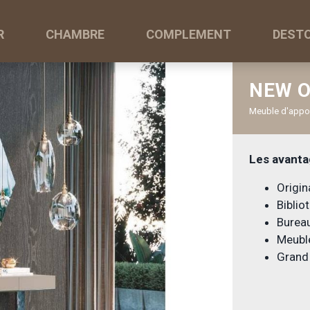
R
CHAMBRE
COMPLEMENT
DEST
NEW O
Meuble d'appoin
Les avanta
Origin
Bibli
Bureau
Meubl
Grand 