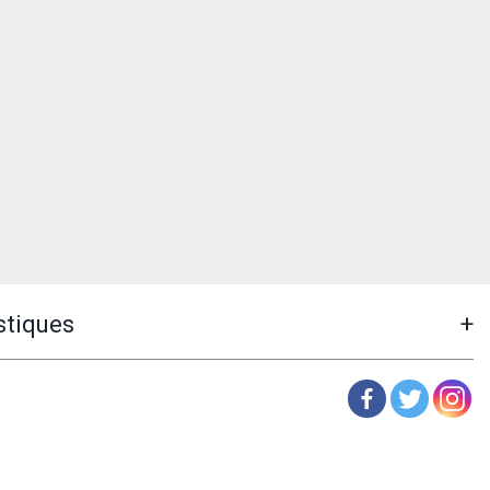
stiques
+