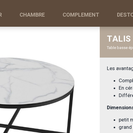
R
CHAMBRE
COMPLEMENT
DEST
TALIS
Table basse ép
Les avantag
Complé
En cér
Diffé
Dimensions
petit 
grand